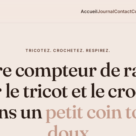
Accueil
Journal
Contact
Co
TRICOTEZ. CROCHETEZ. RESPIREZ.
re compteur de r
le tricot et le cr
ns un
petit coin 
doux