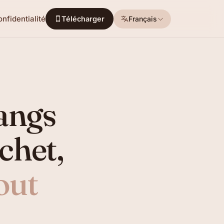
nfidentialité
Français
Télécharger
angs
ochet,
tout