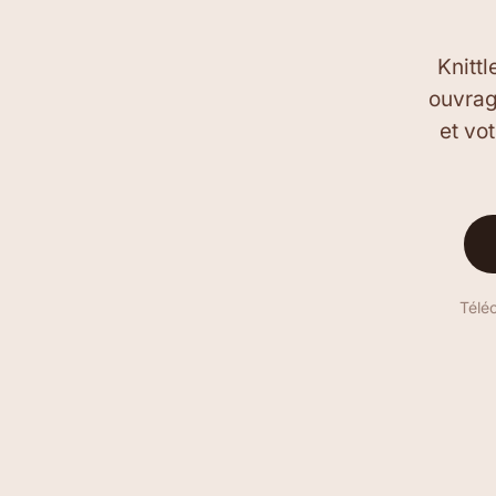
Knitt
ouvrag
et vo
Télé