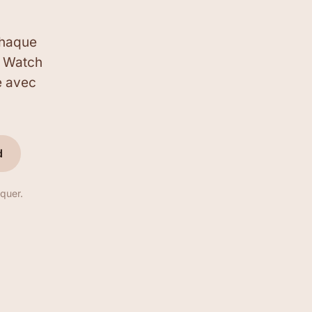
chaque
e Watch
e avec
d
quer.